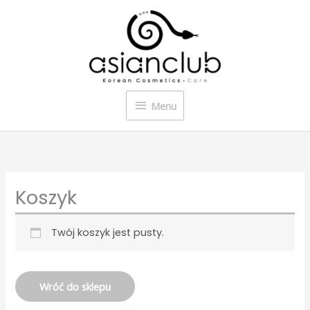
Przejdź
Menu
do
treści
Menu
Koszyk
Twój koszyk jest pusty.
Wróć do sklepu