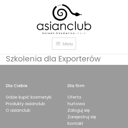
Przejdź
Menu
do
treści
Menu
Szkolenia dla Exporterów
Dla Ciebie
Dla firm
Gdzie kupić kosmetyki
Oferta
Produkty asianclub
hurtowa
O asianclub
Zaloguj się
Zarejestruj się
Kontakt